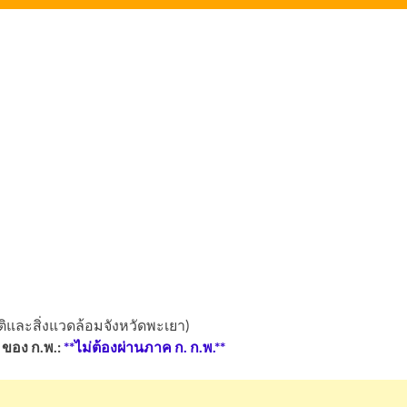
และสิ่งแวดล้อมจังหวัดพะเยา)
ของ ก.พ.:
**ไม่ต้องผ่านภาค ก. ก.พ.**