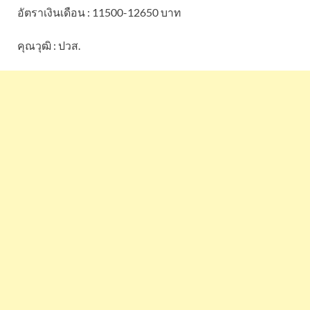
อัตราเงินเดือน : 11500-12650 บาท
คุณวุฒิ : ปวส.