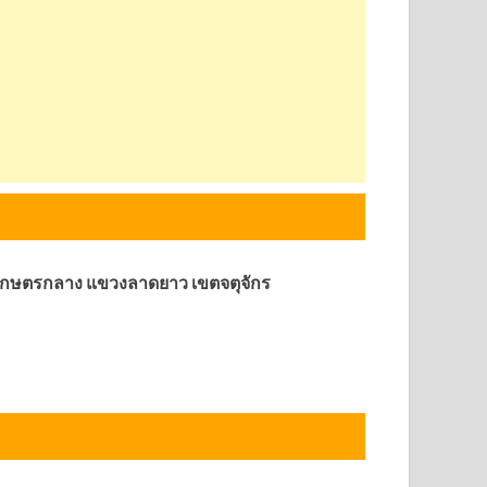
 เกษตรกลาง แขวงลาดยาว เขตจตุจักร