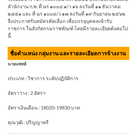
สำนักงาน ก.พ. ที่ นร ๑๐๐๔.๑/ว ๑๖ ลงวันที่ ๑๑ ธันวาคม
๒๕๕๑ และ ที่ นร ๑๐๐๔/ว ๑๗ ลงวันที่ ๑๙ กันยายน ๒๕๖๒
จึงประกาศรับสมัครคัดเลือก เพื่อบรรจุบุคคลเข้ารับ
ราชการ ในสังกัดกรมราชทัณฑ์ โดยมีรายละเอียดด้งต่อใป
นี้
ชื่อตำแหน่ง กลุ่มงาน และรายละเอียดการจ้างงาน
นายแพทย์
ประเภท : วิชาการ ระดับปฏิบัติการ
อัตราว่าง : 2 อัตรา
อัตราเงินเดือน : 18020-19830 บาท
คุณวุฒิ : ปริญญาตรี