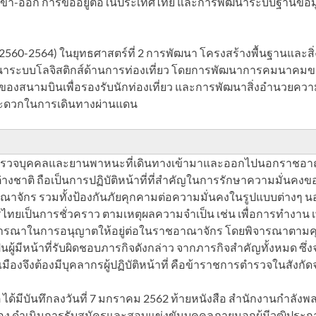
เข้า-ออก การขออยู่ต่อในประเทศไทย และการพัฒนาระบบฐานข้อมู
พ.ศ.2560-2564) ในยุทธศาสตร์ที่ 2 การพัฒนา โครงสร้างพื้นฐานแล
ฒนาระบบโลจิสติกส์ด้านการท่องเที่ยว โดยการพัฒนาการคมนาคมขนส
งสนามบินเพื่อรองรับนักท่องเที่ยว และการพัฒนาสิ่งอำนวยควา
สะดวกในการเดินทางผ่านแดน
รตรวจบุคคลและยานพาหนะที่เดินทางเข้ามาและออกไปนอกราชอาณา
าติ ถือเป็นการปฏิบัติหน้าที่ที่สำคัญในการรักษาความมั่นคงขอ
าจักร รวมทั้งป้องกันภัยคุกคามต่อความมั่นคงในรูปแบบต่างๆ นอ
กรไทยเป็นการชั่วคราว ตามเหตุผลความจำเป็น เช่น เพื่อการทำงาน
พิจารณาในการอนุญาตให้อยู่ต่อในราชอาณาจักร โดยพิจารณาตา
ป็นผู้มีหน้าที่รับผิดชอบภารกิจดังกล่าว จากภารกิจสำคัญทั้งหมด
องจึงต้องมีบุคลากรผู้ปฏิบัติหน้าที่ คือข้าราชการตำรวจในสังกั
มีบันทึกลงวันที่ 7 มกราคม 2562 ท้ายหนังสือ สำนักงานกำลังพล ด่ว
ือง ดำเนินการรับสมัครและสอบแข่งขันบุคคลภายนอกผู้มีวุฒิประ