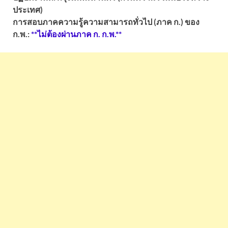
ประเทศ)
การสอบภาคความรู้ความสามารถทั่วไป (ภาค ก.) ของ
ก.พ.:
**ไม่ต้องผ่านภาค ก. ก.พ.**