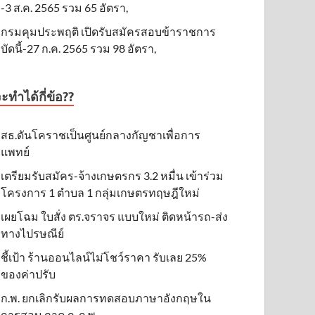
-3 ส.ค. 2565 รวม 65 อัตรา,
กรมคุมประพฤติ เปิดรับสมัครสอบข้าราชการ
บัดนี้-27 ก.ค. 2565 รวม 98 อัตรา,
ะทำได้กี่ข้อ??
สธ.ดันโคราชเป็นศูนย์กลางกัญชาเพื่อการ
แพทย์
เตรียมรับสมัคร-จ้างเกษตรกร 3.2 หมื่น เข้าร่วม
โครงการ 1 ตำบล 1 กลุ่มเกษตรทฤษฎีใหม่
เผยโฉม ใบสั่ง ตร.จราจร แบบใหม่ ติดหน้ารถ-ส่ง
ทางไปรษณีย์
ชี้เป้า ร้านออนไลน์ไม่โชว์ราคา รับเลย 25%
ของค่าปรับ
ก.พ. ยกเลิกรับผลการทดสอบภาษาอังกฤษใน
การสอบ ภาค ก. ก.พ.