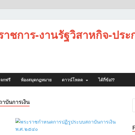
าชการ-งานรัฐวิสาหกิจ-ประ
จกฟรี
ห้องสมุดกฎหมาย
ดาวน์โหลด
ได้กี่ข้อ??
าบันการเงิน