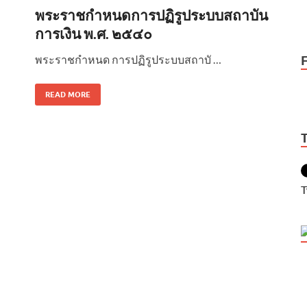
พระราชกำหนดการปฏิรูประบบสถาบัน
การเงิน พ.ศ. ๒๕๔๐
พระราชกำหนด การปฏิรูประบบสถาบั …
READ MORE
T