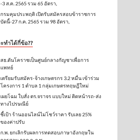
-3 ส.ค. 2565 รวม 65 อัตรา,
กรมคุมประพฤติ เปิดรับสมัครสอบข้าราชการ
บัดนี้-27 ก.ค. 2565 รวม 98 อัตรา,
ะทำได้กี่ข้อ??
สธ.ดันโคราชเป็นศูนย์กลางกัญชาเพื่อการ
แพทย์
เตรียมรับสมัคร-จ้างเกษตรกร 3.2 หมื่น เข้าร่วม
โครงการ 1 ตำบล 1 กลุ่มเกษตรทฤษฎีใหม่
เผยโฉม ใบสั่ง ตร.จราจร แบบใหม่ ติดหน้ารถ-ส่ง
ทางไปรษณีย์
ชี้เป้า ร้านออนไลน์ไม่โชว์ราคา รับเลย 25%
ของค่าปรับ
ก.พ. ยกเลิกรับผลการทดสอบภาษาอังกฤษใน
การสอบ ภาค ก. ก.พ.