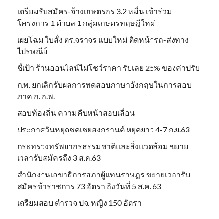
เตรียมรับสมัคร-จ้างเกษตรกร 3.2 หมื่น เข้าร่วม
โครงการ 1 ตำบล 1 กลุ่มเกษตรทฤษฎีใหม่
เผยโฉม ใบสั่ง ตร.จราจร แบบใหม่ ติดหน้ารถ-ส่งทาง
ไปรษณีย์
ชี้เป้า ร้านออนไลน์ไม่โชว์ราคา รับเลย 25% ของค่าปรับ
ก.พ. ยกเลิกรับผลการทดสอบภาษาอังกฤษในการสอบ
ภาค ก. ก.พ.
สอบท้องถิ่น ความคืบหน้าสอบเลื่อน
ประกาศวันหยุดชดเชยสงกรานต์ หยุดยาว 4-7 ก.ย.63
กระทรวงทรัพยากรธรรมชาติและสิ่งแวดล้อม ขยาย
เวลารับสมัครถึง 3 ส.ค.63
สำนักงานเลขาธิการสภาผู้แทนราษฎร ขยายเวลารับ
สมัครข้าราชการ 73 อัตรา ถึงวันที่ 5 ส.ค. 63
เตรียมสอบ ตำรวจ ปจ. หญิง 150 อัตรา