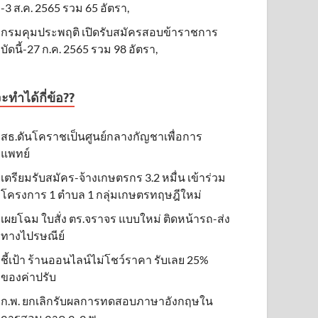
-3 ส.ค. 2565 รวม 65 อัตรา,
กรมคุมประพฤติ เปิดรับสมัครสอบข้าราชการ
บัดนี้-27 ก.ค. 2565 รวม 98 อัตรา,
ะทำได้กี่ข้อ??
สธ.ดันโคราชเป็นศูนย์กลางกัญชาเพื่อการ
แพทย์
เตรียมรับสมัคร-จ้างเกษตรกร 3.2 หมื่น เข้าร่วม
โครงการ 1 ตำบล 1 กลุ่มเกษตรทฤษฎีใหม่
เผยโฉม ใบสั่ง ตร.จราจร แบบใหม่ ติดหน้ารถ-ส่ง
ทางไปรษณีย์
ชี้เป้า ร้านออนไลน์ไม่โชว์ราคา รับเลย 25%
ของค่าปรับ
ก.พ. ยกเลิกรับผลการทดสอบภาษาอังกฤษใน
การสอบ ภาค ก. ก.พ.