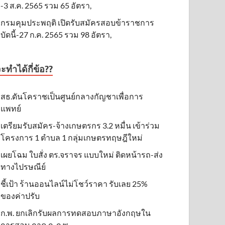
-3 ส.ค. 2565 รวม 65 อัตรา,
กรมคุมประพฤติ เปิดรับสมัครสอบข้าราชการ
บัดนี้-27 ก.ค. 2565 รวม 98 อัตรา,
ะทำได้กี่ข้อ??
สธ.ดันโคราชเป็นศูนย์กลางกัญชาเพื่อการ
แพทย์
เตรียมรับสมัคร-จ้างเกษตรกร 3.2 หมื่น เข้าร่วม
โครงการ 1 ตำบล 1 กลุ่มเกษตรทฤษฎีใหม่
เผยโฉม ใบสั่ง ตร.จราจร แบบใหม่ ติดหน้ารถ-ส่ง
ทางไปรษณีย์
ชี้เป้า ร้านออนไลน์ไม่โชว์ราคา รับเลย 25%
ของค่าปรับ
ก.พ. ยกเลิกรับผลการทดสอบภาษาอังกฤษใน
การสอบ ภาค ก. ก.พ.